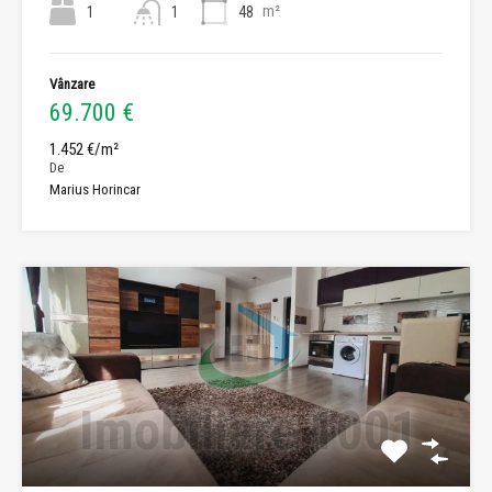
m²
1
1
48
Vânzare
69.700 €
1.452 €/m²
De
Marius Horincar