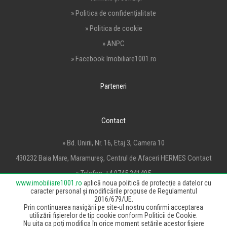
» Politica de confidențialitate
» Politica de cookie
» ANPC
» Facebook Imobiliare1001.ro
Parteneri
Contact
» Bd. Unirii, Nr. 16, Etaj 3, Camera 10
430232 Baia Mare, Maramureș, Centrul de Afaceri HERMES Contact
» Telefon:
+4 0745 341495
www.imobiliare1001.ro
aplică noua politică de protecție a datelor cu
» Email:
office@imobiliare1001.ro
caracter personal și modificările propuse de Regulamentul
2016/679/UE.
Prin continuarea navigării pe site-ul nostru confirmi acceptarea
utilizării fișierelor de tip cookie conform Politicii de Cookie.
Nu uita ca poți modifica în orice moment setările acestor fișiere