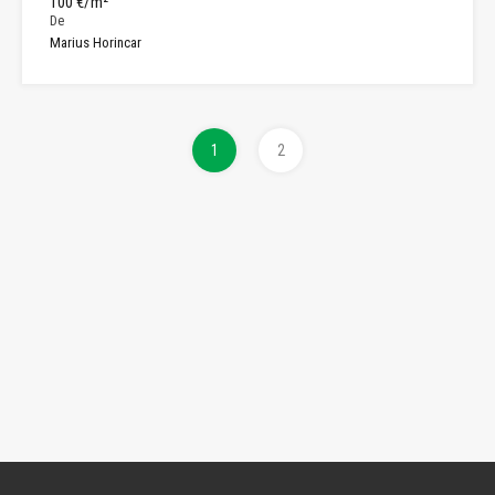
100 €/m²
De
Marius Horincar
1
2