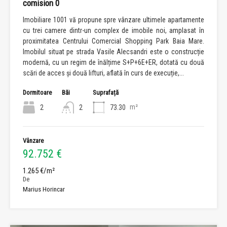
comision 0
Imobiliare 1001 vă propune spre vânzare ultimele apartamente
cu trei camere dintr-un complex de imobile noi, amplasat în
proximitatea Centrului Comercial Shopping Park Baia Mare.
Imobilul situat pe strada Vasile Alecsandri este o construcție
modernă, cu un regim de înălțime S+P+6E+ER, dotată cu două
scări de acces și două lifturi, aflată în curs de execuție,...
Dormitoare
Băi
Suprafață
m²
2
2
73.30
Vânzare
92.752 €
1.265 €/m²
De
Marius Horincar