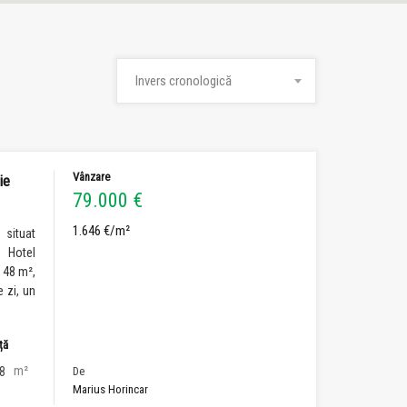
Invers cronologică
Vânzare
ie
79.000 €
1.646 €/m²
 situat
l Hotel
 48 m²,
 zi, un
ță
m²
8
De
Marius Horincar