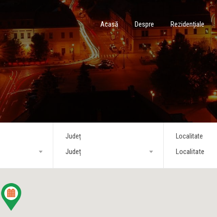
Acasă
Despre
Rezidențiale
Județ
Localitate
Județ
Localitate