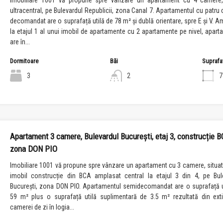
Imobiliare 1001 vă propune spre vânzare un apartament cu 4 camere,
ultracentral, pe Bulevardul Republicii, zona Canal 7. Apartamentul cu patru
decomandat are o suprafață utilă de 78 m² și dublă orientare, spre E și V. A
la etajul 1 al unui imobil de apartamente cu 2 apartamente pe nivel, apart
are în...
Dormitoare
Băi
Suprafa
3
2
7
Apartament 3 camere, Bulevardul București, etaj 3, construcție B
zona DON PIO
Imobiliare 1001 vă propune spre vânzare un apartament cu 3 camere, situat 
imobil construcție din BCA amplasat central la etajul 3 din 4, pe Bul
București, zona DON PIO. Apartamentul semidecomandat are o suprafață u
59 m² plus o suprafață utilă suplimentară de 3.5 m² rezultată din ext
camerei de zi în logia...