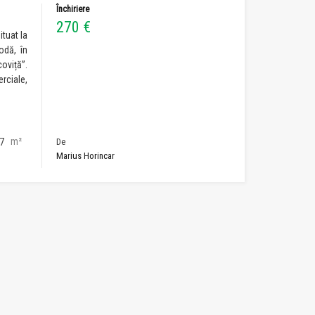
Închiriere
270 €
tuat la
odă, în
oviță”.
rciale,
m²
27
De
Marius Horincar