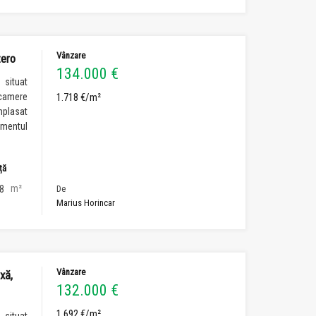
Vânzare
zero
134.000 €
 situat
 camere
1.718 €/m²
mplasat
amentul
ță
m²
8
De
Marius Horincar
Vânzare
xă,
132.000 €
1.692 €/m²