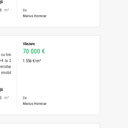
ță
m²
9
De
Marius Horincar
Vânzare
70.000 €
cu trei
+4 la 2
1.556 €/m²
ersitar
 imobil
ță
m²
5
De
Marius Horincar