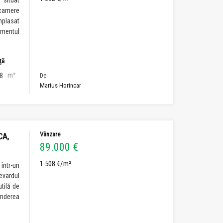
 situat
 camere
mplasat
amentul
ță
m²
8
De
Marius Horincar
Vânzare
CA,
89.000 €
1.508 €/m²
într-un
evardul
tilă de
inderea