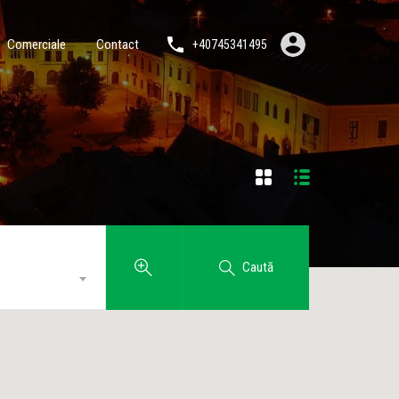
Comerciale
Contact
+40745341495
Caută