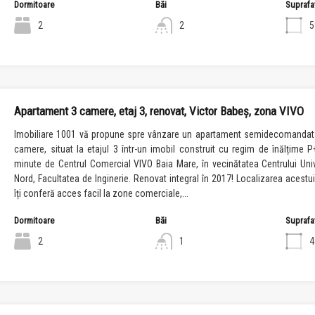
Dormitoare
Băi
Suprafa
2
2
5
Apartament 3 camere, etaj 3, renovat, Victor Babeș, zona VIVO
Imobiliare 1001 vă propune spre vânzare un apartament semidecomandat 
camere, situat la etajul 3 într-un imobil construit cu regim de înălțime P
minute de Centrul Comercial VIVO Baia Mare, în vecinătatea Centrului Univ
Nord, Facultatea de Inginerie. Renovat integral în 2017! Localizarea acestui
îți conferă acces facil la zone comerciale,...
Dormitoare
Băi
Suprafa
2
1
4