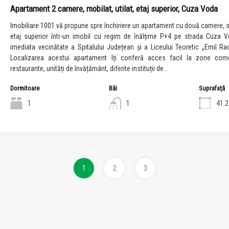
Apartament 2 camere, mobilat, utilat, etaj superior, Cuza Voda
Imobiliare 1001 vă propune spre închiriere un apartament cu două camere, si
etaj superior într-un imobil cu regim de înălțime P+4 pe strada Cuza V
imediata vecinătate a Spitalului Județean și a Liceului Teoretic „Emil Rac
Localizarea acestui apartament îți conferă acces facil la zone come
restaurante, unități de învățământ, diferite instituții de...
Dormitoare
Băi
Suprafață
1
1
41.
1
2
3