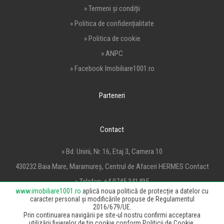
» Termeni și condiții
» Politica de confidențialitate
» Politica de cookie
» ANPC
» Facebook Imobiliare1001.ro
Parteneri
Contact
» Bd. Unirii, Nr. 16, Etaj 3, Camera 10
430232 Baia Mare, Maramureș, Centrul de Afaceri HERMES Contact
» Telefon:
+4 0745 341495
www.imobiliare1001.ro
aplică noua politică de protecție a datelor cu
» Email:
office@imobiliare1001.ro
caracter personal și modificările propuse de Regulamentul
2016/679/UE.
Prin continuarea navigării pe site-ul nostru confirmi acceptarea
utilizării fișierelor de tip cookie conform Politicii de Cookie.