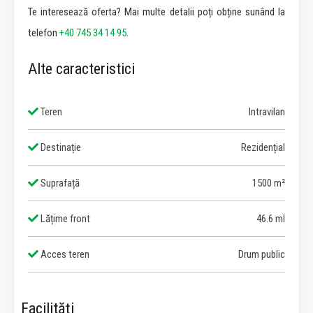
Te interesează oferta? Mai multe detalii poți obține sunând la
telefon
+40 745 34 14 95
.
Alte caracteristici
Teren
Intravilan
Destinație
Rezidențial
Suprafață
1500 m²
Lățime front
46.6 ml
Acces teren
Drum public
Facilități