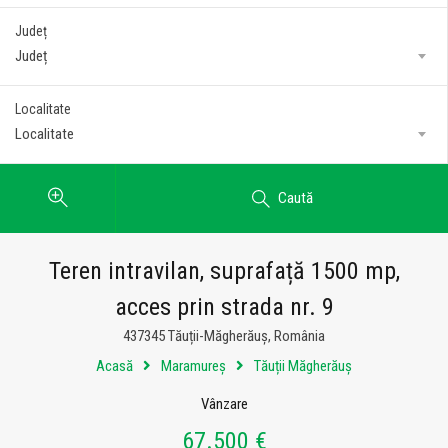
Județ
Județ
Localitate
Localitate
Caută
Teren intravilan, suprafață 1500 mp,
acces prin strada nr. 9
437345 Tăuții-Măgherăuș, România
Acasă
Maramureș
Tăuții Măgherăuș
Vânzare
67.500 €