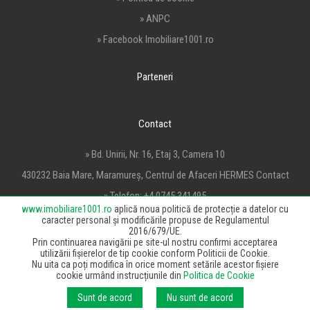
» ANPC
» Facebook Imobiliare1001.ro
Parteneri
Contact
» Bd. Unirii, Nr. 16, Etaj 3, Camera 10
430232 Baia Mare, Maramureș, Centrul de Afaceri HERMES Contact
» Telefon:
+4 0745 341495
www.imobiliare1001.ro
aplică noua politică de protecție a datelor cu
» Email:
office@imobiliare1001.ro
caracter personal și modificările propuse de Regulamentul
2016/679/UE.
Prin continuarea navigării pe site-ul nostru confirmi acceptarea
utilizării fișierelor de tip cookie conform Politicii de Cookie.
Nu uita ca poți modifica în orice moment setările acestor fișiere
cookie urmând instrucțiunile din
Politica de Cookie
© 2020 HMFIN Solutions SRL, toate drepturile rezervate.
Sunt de acord
Nu sunt de acord