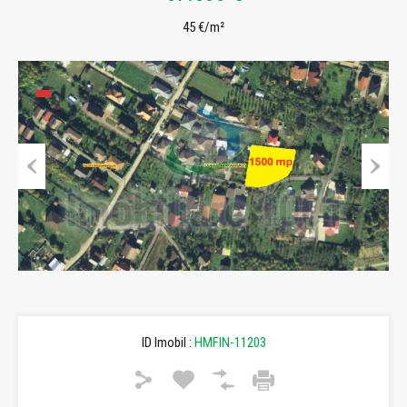
45 €/m²
Previous
Next
ID Imobil :
HMFIN-11203