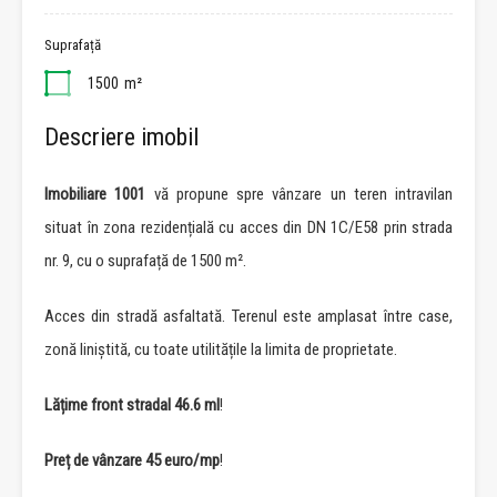
Suprafață
1500
m²
Descriere imobil
Imobiliare 1001
vă propune spre vânzare un teren intravilan
situat în zona rezidențială cu acces din DN 1C/E58 prin strada
nr. 9, cu o suprafață de 1500 m².
Acces din stradă asfaltată. Terenul este amplasat între case,
zonă liniștită, cu toate utilitățile la limita de proprietate.
Lățime front stradal 46.6 ml
!
Preț de vânzare 45 euro/mp
!