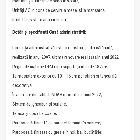
montării și utilizării de panouri solare;
Unități AC în zona de servire a mesei și la mansardă;
Imobil cu sistem anti incendiu.
Dotări și specificații Casă administrativă
:
Locuința administrativă este o construcție din cărămidă,
realizată în anul 2007, ultima renovare realizată în anul 2022;
Regim de înălțime P+M cu o suprafață utilă de 187 m²;
Termosistem exterior cu 10 – 15 cm polistiren și tencuială
decorativă;
Învelitoare din tablă LINDAB montată în anul 2022;
Sistem de jgheaburi și burlane;
Terasă și două balcoane;
Pardoseală finisată cu parchet laminat în camere;
Pardoseală finisată cu gresie în hol, băi, bucătărie;