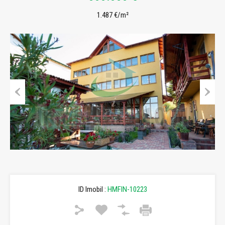
1.487 €/m²
Previous
Next
ID Imobil :
HMFIN-10223