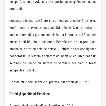
echipată, teren de volei sau alte sporturi pe nisip, împrejmuit, cu
nocturnă.
Locuința administrativă are în configurare o cameră de zi cu
zonă pentru servirea mesei, bucătărie închisă, un dormitor, o
baie și o terasă la parterul imobilului, iar la etaj există 3 camere
duble, două băi, două balcoane. Beneficiază de un pod înalt,
amenajat, dotat cu baie de serviciu, unitate de aer condiționat,
conectat la un sistem alternativ de încălzire ce integrează un
șemineu pe lemne cu sistem de ventilare aer cald în toate
încăperile imobilului.
Construcțiile cumulează o suprafață utilă totală de 538 m².
Dotări și specificații Pensiune
:
Construcție din cărămidă, realizată în anul 2016;