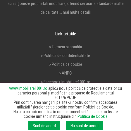
achiziționeze proprietăți imobiliare, oferind servicii la standarde înalte
de calitate …
mai multe detalii
Link-uri utile
» Termeni și condiții
» Politica de confidențialitate
» Politica de cookie
» ANPC
» Facebook Imobiliare1001.ro
www.imobiliare1001.ro
aplică noua politică de protecție a datelor cu
caracter personal și modificările propuse de Regulamentul
Parteneri
2016/679/UE.
Prin continuarea navigării pe site-ul nostru confirmi acceptarea
utilizării fișierelor de tip cookie conform Politicii de Cookie.
Nu uita ca poți modifica în orice moment setările acestor fișiere
cookie urmând instrucțiunile din
Politica de Cookie
Contact
Sunt de acord
Nu sunt de acord
» Bd. Unirii, Nr. 16, Etaj 3, Camera 10