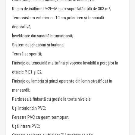
Regim de înălțime P+2E+M cu o suprafață utilă de 303 m²;
Termosistem exterior cu 10 cm polistiren și tencuială
decorativă;
Învelitoare din șindrilă bituminoasă;
Sistem de jgheaburi și burlane;
Terasă acoperită;
Finisaje cu tencuială maltafina și vopsea lavabilă a pereților la
etajele P, E1 și E2;
Finisaje cu lambriu și grinzi aparente din lemn stratificat în
mansardă;
Pardoseală finisată cu gresie la toate nivelele;
Uși interior din PVC;
Ferestre PVC cu geam termopan;
Ușă intrare PVC;