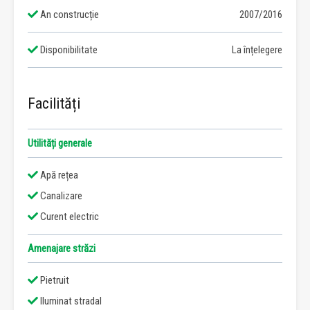
An construcție
2007/2016
Disponibilitate
La înțelegere
Facilități
Utilități generale
Apă rețea
Canalizare
Curent electric
Amenajare străzi
Pietruit
Iluminat stradal