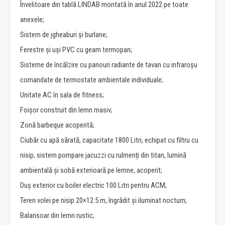
Învelitoare din tablă LINDAB montată în anul 2022 pe toate
anexele;
Sistem de jgheaburi și burlane;
Ferestre și uși PVC cu geam termopan;
Sisteme de încălzire cu panouri radiante de tavan cu infraroșu
comandate de termostate ambientale individuale;
Unitate AC în sala de fitness;
Foișor construit din lemn masiv;
Zonă barbeque acoperită;
Ciubăr cu apă sărată, capacitate 1800 Litri, echipat cu filtru cu
nisip, sistem pompare jacuzzi cu rulmenți din titan, lumină
ambientală și sobă exterioară pe lemne, acoperit;
Duș exterior cu boiler electric 100 Litri pentru ACM;
Teren volei pe nisip 20×12.5 m, îngrădit și iluminat nocturn;
Balansoar din lemn rustic;