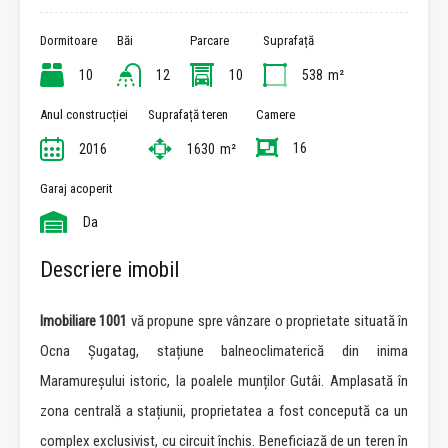
Dormitoare
Băi
Parcare
Suprafață
10
12
10
538
m²
Anul construcției
Suprafață teren
Camere
16
2016
1630
m²
Garaj acoperit
Da
Descriere imobil
Imobiliare 1001
vă propune spre vânzare o proprietate situată în
Ocna Șugatag, stațiune balneoclimaterică din inima
Maramureșului istoric, la poalele munților Gutâi. Amplasată în
zona centrală a stațiunii, proprietatea a fost concepută ca un
complex exclusivist, cu circuit închis. Beneficiază de un teren în