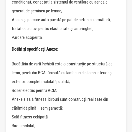
condiționat, conectat la sistemul de ventilare cu aer cald
generat de șemineu pe lemne;
Acces și parcare auto pavată pe pat de beton cu armătură,
tratat cu aditivi pentru elasticitate și anti-îngheț;
Parcare acoperită.
Dotări și specificații Anexe
:
Bucătăria de vară închisă este o construcție pe structură de
lemn, pereți din BCA, finisată cu lambriuri din lemn interior și
exterior, complet mobilată, utilată;
Boiler electric pentru ACM;
Anexele sală fitness, birouri sunt construcții realizate din
cărămidă plină – semișamotă;
Sală fitness echipată;
Birou mobilat;