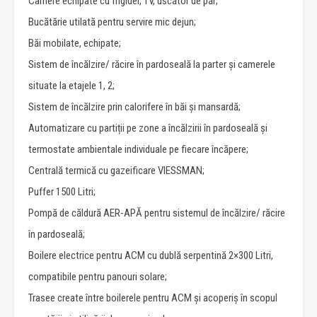
Camere echipate cu frigider, TV, uscător de păr;
Bucătărie utilată pentru servire mic dejun;
Băi mobilate, echipate;
Sistem de încălzire/ răcire în pardoseală la parter și camerele
situate la etajele 1, 2;
Sistem de încălzire prin calorifere în băi și mansardă;
Automatizare cu partiții pe zone a încălzirii în pardoseală și
termostate ambientale individuale pe fiecare încăpere;
Centrală termică cu gazeificare VIESSMAN;
Puffer 1500 Litri;
Pompă de căldură AER-APĂ pentru sistemul de încălzire/ răcire
în pardoseală;
Boilere electrice pentru ACM cu dublă serpentină 2×300 Litri,
compatibile pentru panouri solare;
Trasee create între boilerele pentru ACM și acoperiș în scopul