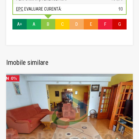
EPC
EVALUARE CURENTĂ:
93
A+
A
B
C
D
E
F
G
Imobile similare