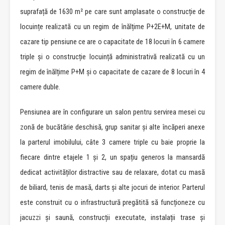
suprafață de 1630 m² pe care sunt amplasate o construcție de
locuințe realizată cu un regim de înălțime P+2E+M, unitate de
cazare tip pensiune ce are o capacitate de 18 locuri în 6 camere
triple și o construcție locuință administrativă realizată cu un
regim de înălțime P+M și o capacitate de cazare de 8 locuri în 4
camere duble.
Pensiunea are în configurare un salon pentru servirea mesei cu
zonă de bucătărie deschisă, grup sanitar și alte încăperi anexe
la parterul imobilului, câte 3 camere triple cu baie proprie la
fiecare dintre etajele 1 și 2, un spațiu generos la mansardă
dedicat activităților distractive sau de relaxare, dotat cu masă
de biliard, tenis de masă, darts și alte jocuri de interior. Parterul
este construit cu o infrastructură pregătită să funcționeze cu
jacuzzi și saună, construcții executate, instalații trase și