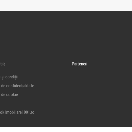
tile
Parteneri
 și condiții
a de confidențialitate
a de cookie
ok Imobiliare1001.ro