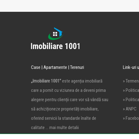
Case | Apartamente | Terenuri
Link-uri u
„Imobiliare 1001”
este agenția imobiliară
» Termeni
care a pornit cu viziunea de a deveni prima
» Politic
alegere pentru clienții care vor să vândă sau
» Politic
să achiziționeze proprietăți imobiliare,
» ANPC
oferind servicii la standarde înalte de
» Facebo
calitate …
mai multe detalii