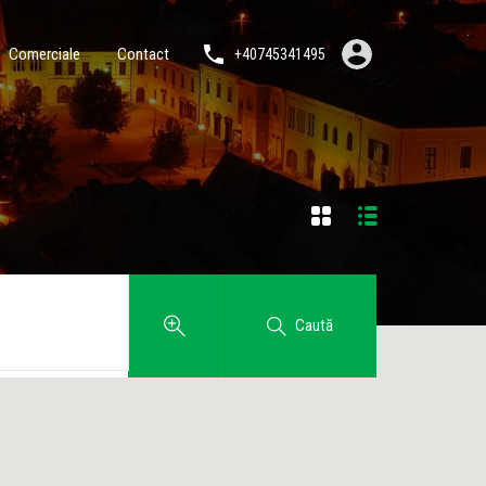
Comerciale
Contact
+40745341495
Caută