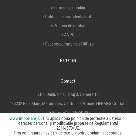
» Termeni și condiții
» Politica de confidențialitate
» Politica de cookie
» ANPC
» Facebook Imobiliare1001.ro
Parteneri
Contact
» Bd. Unirii, Nr. 16, Etaj 3, Camera 10
430232 Baia Mare, Maramureș, Centrul de Afaceri HERMES Contact
» Telefon:
+4 0745 341495
www.imobiliare1001.ro
aplică noua politică de protecție a datelor cu
» Email:
office@imobiliare1001.ro
caracter personal și modificările propuse de Regulamentul
2016/679/UE.
Prin continuarea navigării pe site-ul nostru confirmi acceptarea