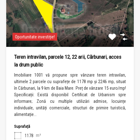
Oportunitate investiție!
Teren intravilan, parcele 12, 22 arii, Cărbunari, acces
la drum public
Imobiliare 1001 vă propune spre vânzare teren intravilan,
ultimele 2 parcele cu suprafețe de 1178 mp și 2246 mp, situat
în Cărbunari, la 9 km de Baia Mare. Preț de vânzare 15 euro/mp!
Specificații: Există disponibil Certificat de Urbanism spre
informare; Zonă cu multiple utilizări admise, locuințe
individuale, unități comerciale, structuri de primire turistică,
alimentație...
Suprafață
m²
1178