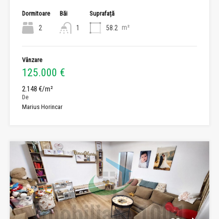
Dormitoare
Băi
Suprafață
m²
2
1
58.2
Vânzare
125.000 €
2.148 €/m²
De
Marius Horincar