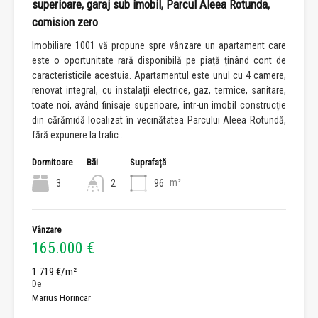
superioare, garaj sub imobil, Parcul Aleea Rotunda,
comision zero
Imobiliare 1001 vă propune spre vânzare un apartament care
este o oportunitate rară disponibilă pe piață ținând cont de
caracteristicile acestuia. Apartamentul este unul cu 4 camere,
renovat integral, cu instalații electrice, gaz, termice, sanitare,
toate noi, având finisaje superioare, într-un imobil construcție
din cărămidă localizat în vecinătatea Parcului Aleea Rotundă,
fără expunere la trafic...
Dormitoare
Băi
Suprafață
m²
3
2
96
Vânzare
165.000 €
1.719 €/m²
De
Marius Horincar