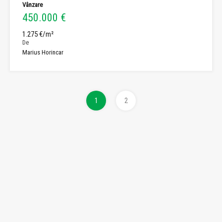
Vânzare
450.000 €
1.275 €/m²
De
Marius Horincar
1
2