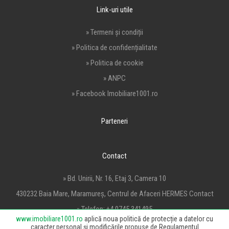
Link-uri utile
» Termeni și condiții
» Politica de confidențialitate
» Politica de cookie
» ANPC
» Facebook Imobiliare1001.ro
Parteneri
Contact
» Bd. Unirii, Nr. 16, Etaj 3, Camera 10
430232 Baia Mare, Maramureș, Centrul de Afaceri HERMES Contact
» Telefon:
+4 0745 341495
www.imobiliare1001.ro
aplică noua politică de protecție a datelor cu
» Email:
office@imobiliare1001.ro
caracter personal și modificările propuse de Regulamentul