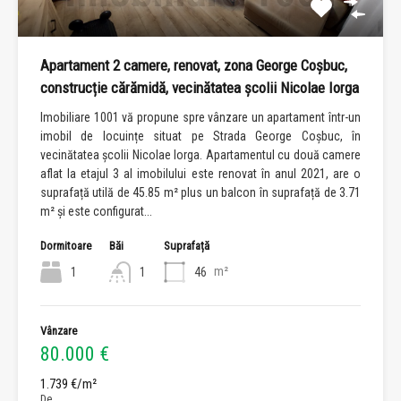
Apartament 2 camere, renovat, zona George Coșbuc,
construcție cărămidă, vecinătatea școlii Nicolae Iorga
Imobiliare 1001 vă propune spre vânzare un apartament într-un
imobil de locuințe situat pe Strada George Coșbuc, în
vecinătatea școlii Nicolae Iorga. Apartamentul cu două camere
aflat la etajul 3 al imobilului este renovat în anul 2021, are o
suprafață utilă de 45.85 m² plus un balcon în suprafață de 3.71
m² și este configurat...
Dormitoare
Băi
Suprafață
m²
1
1
46
Vânzare
80.000 €
1.739 €/m²
De