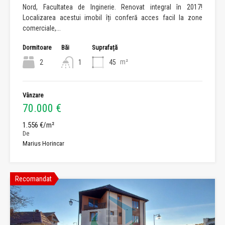
Nord, Facultatea de Inginerie. Renovat integral în 2017!
Localizarea acestui imobil îți conferă acces facil la zone
comerciale,...
Dormitoare
Băi
Suprafață
m²
2
1
45
Vânzare
70.000 €
1.556 €/m²
De
Marius Horincar
Recomandat