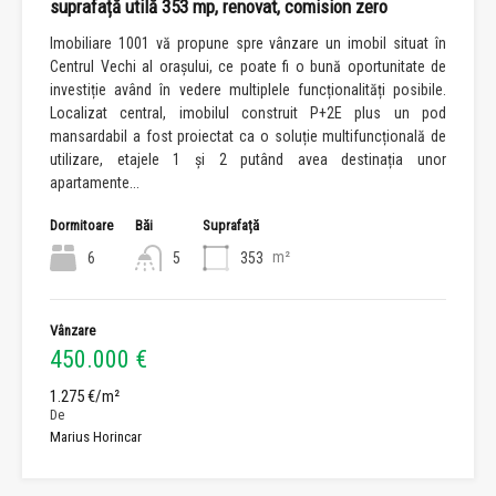
suprafață utilă 353 mp, renovat, comision zero
Imobiliare 1001 vă propune spre vânzare un imobil situat în
Centrul Vechi al orașului, ce poate fi o bună oportunitate de
investiție având în vedere multiplele funcționalități posibile.
Localizat central, imobilul construit P+2E plus un pod
mansardabil a fost proiectat ca o soluție multifuncțională de
utilizare, etajele 1 și 2 putând avea destinația unor
apartamente...
Dormitoare
Băi
Suprafață
m²
6
5
353
Vânzare
450.000 €
1.275 €/m²
De
Marius Horincar