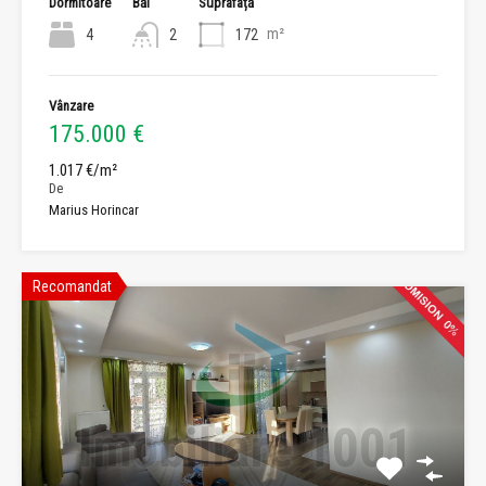
Dormitoare
Băi
Suprafață
m²
4
2
172
Vânzare
175.000 €
1.017 €/m²
De
Marius Horincar
Recomandat