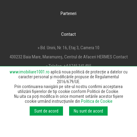
Parteneri
Contact
» Bd. Unirii, Nr. 16, Etaj 3, Camera 10
430232 Baia Mare, Maramureș, Centrul de Afaceri HERMES Contact
» Telefon:
+4 0745 341495
www.imobiliare1001.ro
aplică noua politică de protecție a datelor cu
» Email:
office@imobiliare1001.ro
caracter personal și modificările propuse de Regulamentul
2016/679/UE.
Prin continuarea navigării pe site-ul nostru confirmi acceptarea
utilizării fișierelor de tip cookie conform Politicii de Cookie.
Nu uita ca poți modifica în orice moment setările acestor fișiere
cookie urmând instrucțiunile din
Politica de Cookie
© 2020 HMFIN Solutions SRL, toate drepturile rezervate.
Sunt de acord
Nu sunt de acord