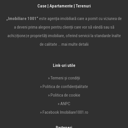
Case | Apartamente | Terenuri
„Imobiliare 1001”
este agenția imobiliară care a pornit cu viziunea de
a deveni prima alegere pentru clienții care vor să vândă sau să
achiziționeze proprietăți imobiliare, oferind servicii la standarde înalte
de calitate …
mai multe detalii
Link-uri utile
» Termeni și condiții
» Politica de confidențialitate
» Politica de cookie
» ANPC
» Facebook Imobiliare1001.ro
Parteneri