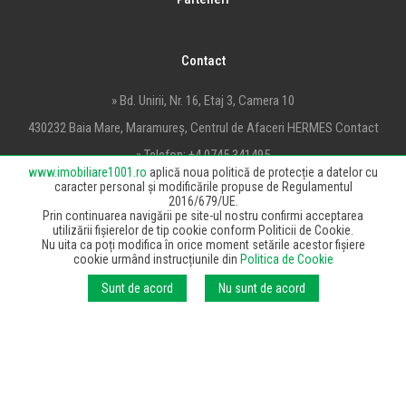
Contact
» Bd. Unirii, Nr. 16, Etaj 3, Camera 10
430232 Baia Mare, Maramureș, Centrul de Afaceri HERMES Contact
» Telefon:
+4 0745 341495
www.imobiliare1001.ro
aplică noua politică de protecție a datelor cu
» Email:
office@imobiliare1001.ro
caracter personal și modificările propuse de Regulamentul
2016/679/UE.
Prin continuarea navigării pe site-ul nostru confirmi acceptarea
utilizării fișierelor de tip cookie conform Politicii de Cookie.
Nu uita ca poți modifica în orice moment setările acestor fișiere
cookie urmând instrucțiunile din
Politica de Cookie
© 2020 HMFIN Solutions SRL, toate drepturile rezervate.
Sunt de acord
Nu sunt de acord