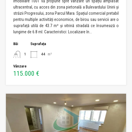
Imobiliare 1001 vă propune spre vânzare un spațiu amplasat
ultracentral, cu acces din zona pietonală a Bulevardului Unirii și
străzii Progresului, zona Parcul Mara. Spațiul comercial pretabil
pentru multiple activități economice, de birou sau servicii are o
suprafață utilă de 43.7 m² și vitrină stradală ce însumează o
lungime de 6.8 ml. Caracteristici: Localizare în...
Băi
Suprafața
1
44
m²
Vânzare
115.000 €